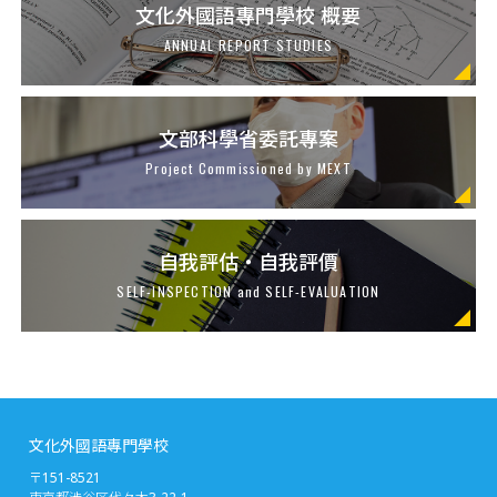
文化外國語專門學校 概要
ANNUAL REPORT STUDIES
文部科學省委託專案
Project Commissioned by MEXT
自我評估・自我評價
SELF-INSPECTION and SELF-EVALUATION
文化外國語專門學校
〒151-8521