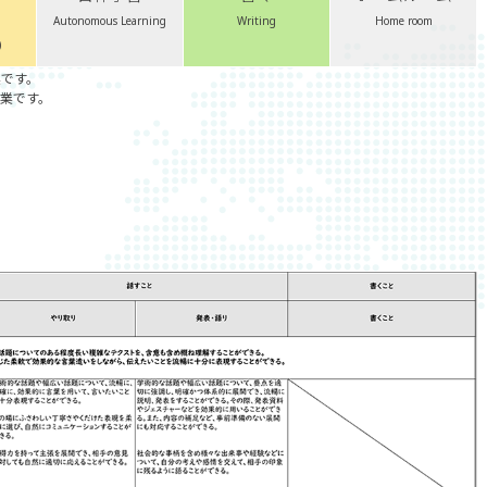
Autonomous Learning
Writing
Home room
)
業です。
業です。