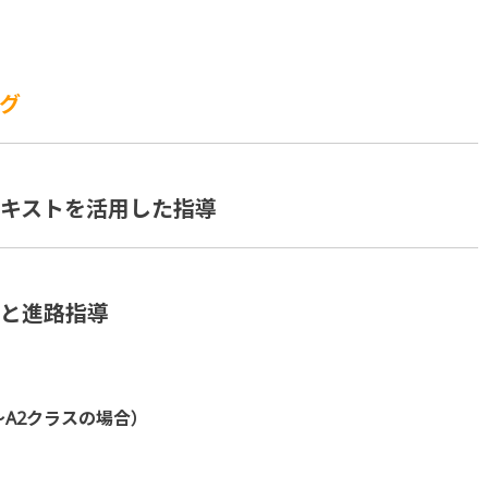
グ
テキストを活用した指導
導と進路指導
～A2クラスの場合）