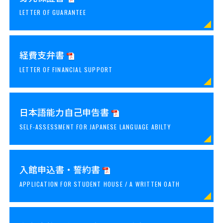
LETTER OF GUARANTEE
経費支弁書
LETTER OF FINANCIAL SUPPORT
日本語能力自己申告書
SELF-ASSESSMENT FOR JAPANESE LANGUAGE ABILTY
入館申込書・誓約書
APPLICATION FOR STUDENT HOUSE / A WRITTEN OATH